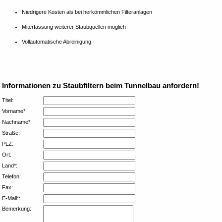
Niedrigere Kosten als bei herkömmlichen Filteranlagen
Miterfassung weiterer Staubquellen möglich
Vollautomatische Abreinigung
Informationen zu Staubfiltern beim Tunnelbau anfordern!
Titel:
Vorname*:
Nachname*:
Straße:
PLZ:
Ort:
Land*:
Telefon:
Fax:
E-Mail*:
Bemerkung: