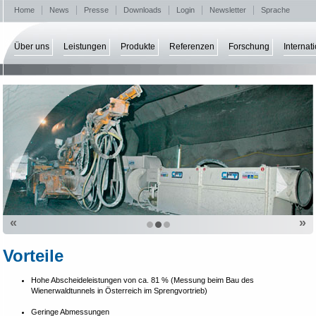
Home
News
Presse
Downloads
Login
Newsletter
Sprache
Über uns
Leistungen
Produkte
Referenzen
Forschung
Internat
«
»
Vorteile
Hohe Abscheideleistungen von ca. 81 % (Messung beim Bau des
Wienerwaldtunnels in Österreich im Sprengvortrieb)
Geringe Abmessungen