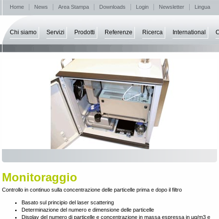
Home
News
Area Stampa
Downloads
Login
Newsletter
Lingua
Chi siamo
Servizi
Prodotti
Referenze
Ricerca
International
C
Monitoraggio
Controllo in continuo sulla concentrazione delle particelle prima e dopo il filtro
Basato sul principio del laser scattering
Determinazione del numero e dimensione delle particelle
Display del numero di particelle e concentrazione in massa espressa in μg/m3 e