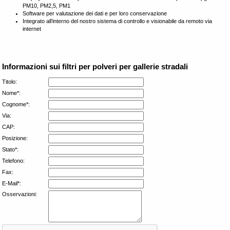
PM10, PM2,5, PM1
Software per valutazione dei dati e per loro conservazione
Integrato all’interno del nostro sistema di controllo e visionabile da remoto via
internet
Informazioni sui filtri per polveri per gallerie stradali
Titolo:
Nome*:
Cognome*:
Via:
CAP:
Posizione:
Stato*:
Telefono:
Fax:
E-Mail*:
Osservazioni: