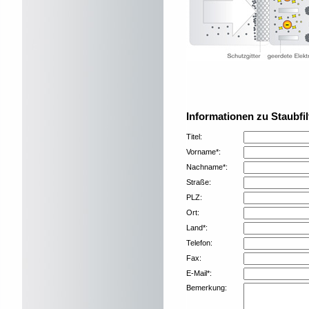
Informationen zu Staubfil
Titel:
Vorname*:
Nachname*:
Straße:
PLZ:
Ort:
Land*:
Telefon:
Fax:
E-Mail*:
Bemerkung: