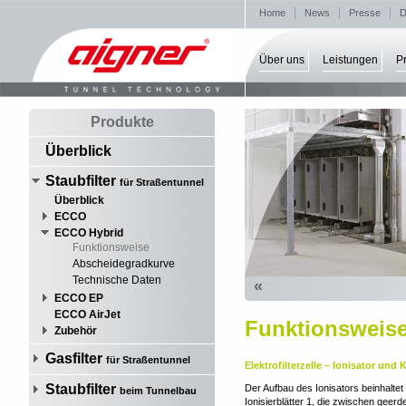
Home
News
Presse
D
Über uns
Leistungen
P
Produkte
Überblick
Staubfilter
für Straßentunnel
Überblick
ECCO
ECCO Hybrid
Funktionsweise
Abscheidegradkurve
Technische Daten
«
ECCO EP
ECCO AirJet
Funktionsweis
Zubehör
Gasfilter
für Straßentunnel
Elektrofilterzelle – Ionisator und 
Staubfilter
Der Aufbau des Ionisators beinhalte
beim Tunnelbau
Ionisierblätter 1, die zwischen geerd