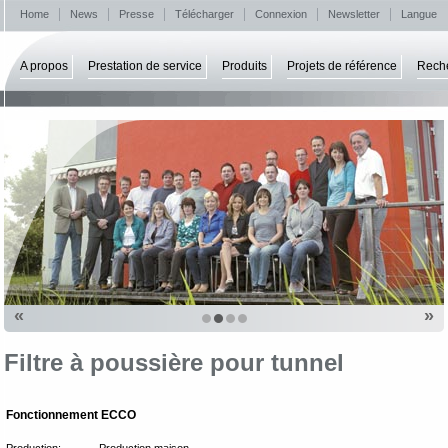
Home
News
Presse
Télécharger
Connexion
Newsletter
Langue
A propos
Prestation de service
Produits
Projets de référence
Rech
«
»
Filtre à poussière pour tunnel
Fonctionnement ECCO