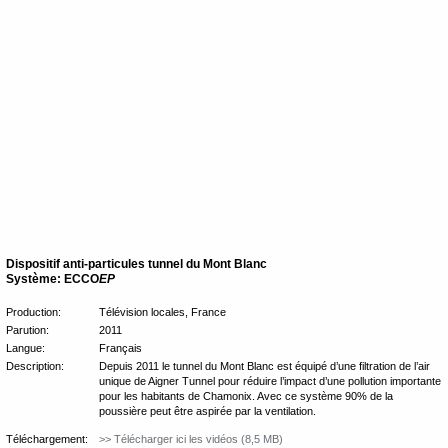
Dispositif anti-particules tunnel du Mont Blanc
Système: ECCO
EP
Production:
Télévision locales, France
Parution:
2011
Langue:
Français
Description:
Depuis 2011 le tunnel du Mont Blanc est équipé d’une filtration de l’air
unique de Aigner Tunnel pour réduire l’impact d’une pollution importante
pour les habitants de Chamonix. Avec ce système 90% de la
poussière peut être aspirée par la ventilation.
Téléchargement:
>> Télécharger ici les vidéos (8,5 MB)