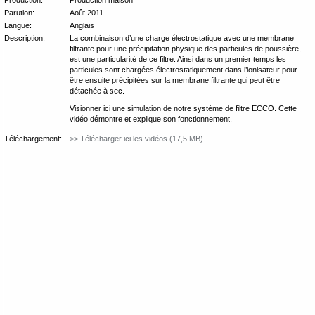
Production:
Production maison
Parution:
Août 2011
Langue:
Anglais
Description:
La combinaison d’une charge électrostatique avec une membrane
filtrante pour une précipitation physique des particules de poussière,
est une particularité de ce filtre. Ainsi dans un premier temps les
particules sont chargées électrostatiquement dans l’ionisateur pour
être ensuite précipitées sur la membrane filtrante qui peut être
détachée à sec.
Visionner ici une simulation de notre système de filtre ECCO. Cette
vidéo démontre et explique son fonctionnement.
Téléchargement:
>> Télécharger ici les vidéos (17,5 MB)