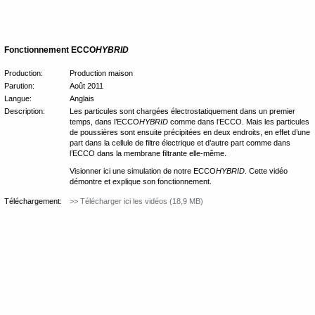
Fonctionnement ECCO
HYBRID
Production:
Production maison
Parution:
Août 2011
Langue:
Anglais
Description:
Les particules sont chargées électrostatiquement dans un premier
temps, dans l’ECCO
HYBRID
comme dans l’ECCO. Mais les particules
de poussières sont ensuite précipitées en deux endroits, en effet d’une
part dans la cellule de filtre électrique et d’autre part comme dans
l’ECCO dans la membrane filtrante elle-même.
Visionner ici une simulation de notre ECCO
HYBRID
. Cette vidéo
démontre et explique son fonctionnement.
Téléchargement:
>> Télécharger ici les vidéos (18,9 MB)