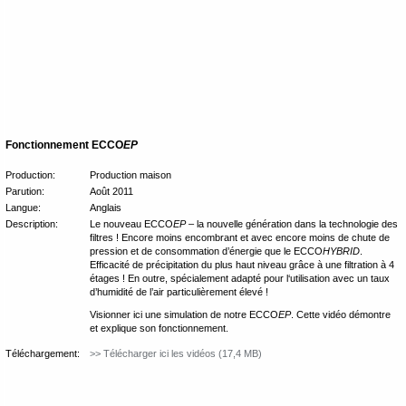
Fonctionnement ECCO
EP
Production:
Production maison
Parution:
Août 2011
Langue:
Anglais
Description:
Le nouveau ECCO
EP
– la nouvelle génération dans la technologie des
filtres ! Encore moins encombrant et avec encore moins de chute de
pression et de consommation d’énergie que le ECCO
HYBRID
.
Efficacité de précipitation du plus haut niveau grâce à une filtration à 4
étages ! En outre, spécialement adapté pour l‘utilisation avec un taux
d’humidité de l’air particulièrement élevé !
Visionner ici une simulation de notre ECCO
EP
. Cette vidéo démontre
et explique son fonctionnement.
Téléchargement:
>> Télécharger ici les vidéos (17,4 MB)