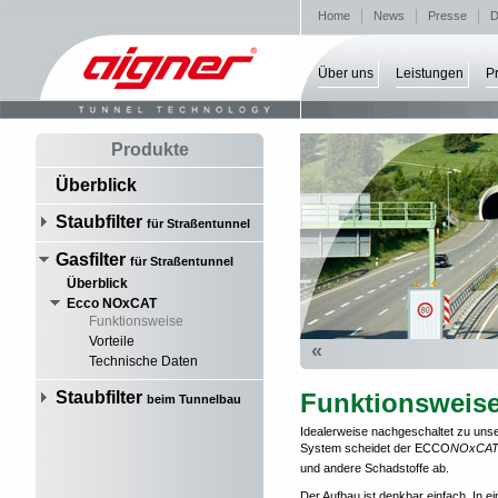
Home
News
Presse
D
Über uns
Leistungen
P
Produkte
Überblick
Staubfilter
für Straßentunnel
Gasfilter
für Straßentunnel
Überblick
Ecco NOxCAT
Funktionsweise
Vorteile
«
Technische Daten
Staubfilter
Funktionsweis
beim Tunnelbau
Idealerweise nachgeschaltet zu uns
System scheidet der ECCO
NOxCA
und andere Schadstoffe ab.
Der Aufbau ist denkbar einfach. In ei