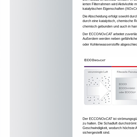
ierten Filterrahmen wird Aktivkohle m
katalytischen Eigenschaften (
NOxC
Die Abscheidung erfolgt sowohl durc
durch eine katalytisch, chemische R
chemisch gebunden und auch in har
Der ECCO
NOxCAT
arbeitet zuverlä
Außerdem werden neben gefährliche
oder Kohlenwasserstoffe abgeschie
Der ECCO
NOxCAT
ist strömungsgün
zu halten. Die Schadluft durchströ
Geschwindigkeit, wodurch höchste A
sichergestellt sind.