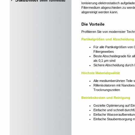
beim Tunnelbau
Ionisierung elektrostatisch aufgelad
Filtermedium abgeschieden zu werd
abgereinigt werden kann.
Die Vorteile
Profitieren Sie von modernster Tech
Partikelgrößen und Abscheidung
Für alle Partikelgrößen von
Filtergewebes
Beste Abscheidegrade für alle
als 0,1 μm sind
Sichere Abscheidung durch 
Höchste Materialqualität
Alle mediumberührten Teile s
Rillenisolatoren mit Nanobes
Trocknungszeiten
Betriebskosten und Reinigung
Gezielte Optimierung auf Ei
Einfache und schnell durch
Einfache Wasseraufbereitung 
Einfache Staubentsorgung m