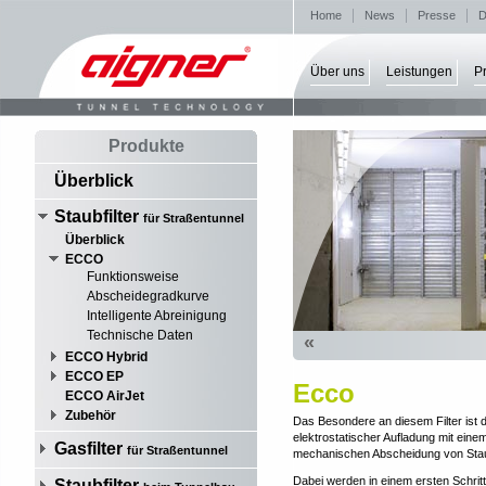
Home
News
Presse
D
Über uns
Leistungen
P
Produkte
Überblick
Staubfilter
für Straßentunnel
Überblick
ECCO
Funktionsweise
Abscheidegradkurve
Intelligente Abreinigung
Technische Daten
«
ECCO Hybrid
ECCO EP
Ecco
ECCO AirJet
Zubehör
Das Besondere an diesem Filter ist 
elektrostatischer Aufladung mit eine
Gasfilter
für Straßentunnel
mechanischen Abscheidung von Stau
Dabei werden in einem ersten Schritt 
Staubfilter